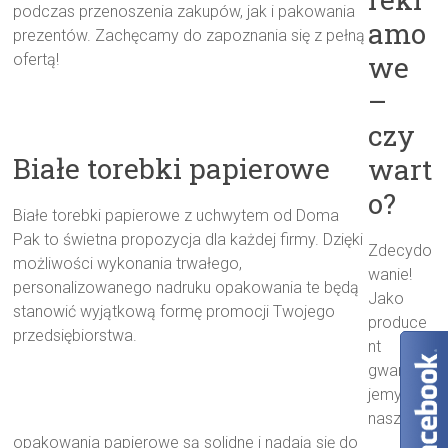
podczas przenoszenia zakupów, jak i pakowania
amo
prezentów. Zachęcamy do zapoznania się z pełną
we
ofertą!
–
czy
Białe torebki papierowe
wart
o?
Białe torebki papierowe z uchwytem od Doma
Pak to świetna propozycja dla każdej firmy. Dzięki
Zdecydo
możliwości wykonania trwałego,
wanie!
personalizowanego nadruku opakowania te będą
Jako
stanowić wyjątkową formę promocji Twojego
produce
przedsiębiorstwa.
nt
gwarantu
jemy, że
nasze
opakowania papierowe są solidne i nadają się do