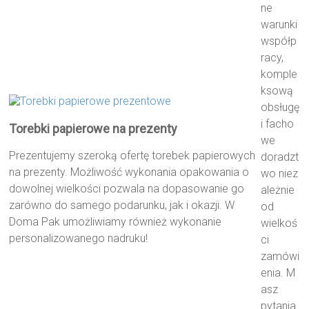
ne
warunki
współp
racy,
komple
ksową
obsługę
i facho
Torebki papierowe na prezenty
we
Prezentujemy szeroką ofertę torebek papierowych
doradzt
na prezenty. Możliwość wykonania opakowania o
wo niez
dowolnej wielkości pozwala na dopasowanie go
ależnie
zarówno do samego podarunku, jak i okazji. W
od
Doma Pak umożliwiamy również wykonanie
wielkoś
personalizowanego nadruku!
ci
zamówi
enia. M
asz
pytania