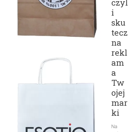
czyl
i
sku
tecz
na
rekl
am
a
Tw
ojej
mar
ki
Na