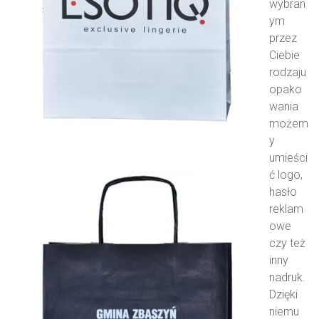
wybran
ym
przez
Ciebie
rodzaju
opako
wania
możem
y
umieści
ć logo,
hasło
reklam
owe
czy też
inny
nadruk.
Dzięki
niemu