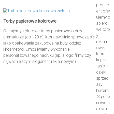
produc
ent ofer
ujemy p
Torby papierowe kolorowe
apiero
we torb
Oferujemy kolorowe torby papierowe o dużej
y
gramaturze (do 120 g), które świetnie sprawdzą się
reklam
jako opakowania zakupowe na buty, odzież
owe,
i kosmetyki. Umożliwiamy wykonanie
które
personalizowanego nadruku (np. z logo firmy czy
kupisz
najważniejszym sloganem reklamowym).
tanio
dzięki
sprzed
aży
hurtem.
Są one
uniwers
alnym