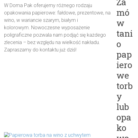
Za
W Doma Pak oferujemy różnego rodzaju
mó
opakowania papierowe: fałdowe, prezentowe, na
wino, w wariancie szarym, białym i
w
kolorowym. Nowoczesne wyposażenie
tani
poligraficzne pozwala nam podjąć się każdego
o
zlecenia – bez względu na wielkość nakładu.
Zapraszamy do kontaktu już dziś!
pap
iero
we
torb
y
lub
opa
ko