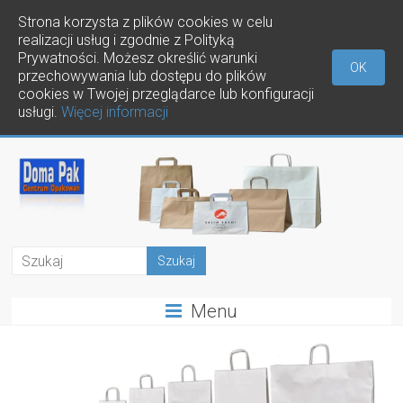
Strona korzysta z plików cookies w celu
realizacji usług i zgodnie z Polityką
Prywatności. Możesz określić warunki
OK
przechowywania lub dostępu do plików
cookies w Twojej przeglądarce lub konfiguracji
usługi.
Więcej informacji
Menu