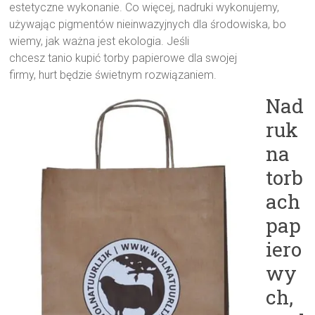
estetyczne wykonanie. Co więcej, nadruki wykonujemy,
używając pigmentów nieinwazyjnych dla środowiska, bo
wiemy, jak ważna jest ekologia. Jeśli
chcesz tanio kupić torby papierowe dla swojej
firmy, hurt będzie świetnym rozwiązaniem.
Nad
ruk
na
torb
ach
pap
iero
wy
ch,