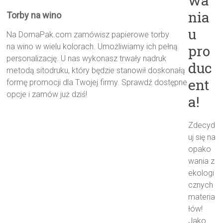
wa
nia
Torby na wino
u
Na DomaPak.com zamówisz papierowe torby
na wino w wielu kolorach. Umożliwiamy ich pełną
pro
personalizację. U nas wykonasz trwały nadruk
duc
metodą sitodruku, który będzie stanowił doskonałą
ent
formę promocji dla Twojej firmy. Sprawdź dostępne
opcje i zamów już dziś!
a!
Zdecyd
uj się na
opako
wania z
ekologi
cznych
materia
łów!
Jako