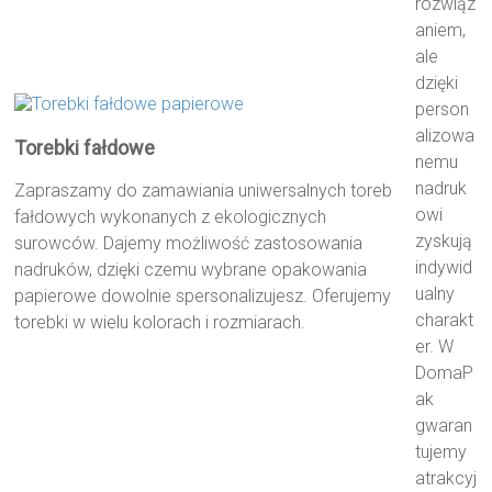
rozwiąz
aniem,
ale
dzięki
person
alizowa
Torebki fałdowe
nemu
nadruk
Zapraszamy do zamawiania uniwersalnych toreb
owi
fałdowych wykonanych z ekologicznych
zyskują
surowców. Dajemy możliwość zastosowania
indywid
nadruków, dzięki czemu wybrane opakowania
ualny
papierowe dowolnie spersonalizujesz. Oferujemy
charakt
torebki w wielu kolorach i rozmiarach.
er. W
DomaP
ak
gwaran
tujemy
atrakcyj