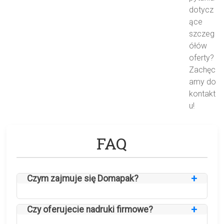
dotycz
ące
szczeg
ółów
oferty?
Zachęc
amy do
kontakt
u!
FAQ
Czym zajmuje się Domapak?
Czy oferujecie nadruki firmowe?
Domapak to producent ekologicznych