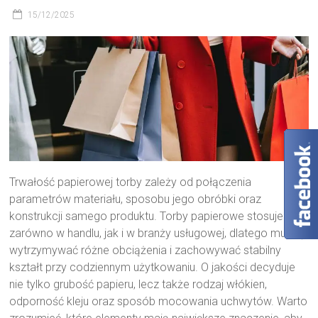
15/12/2025
Trwałość papierowej torby zależy od połączenia
parametrów materiału, sposobu jego obróbki oraz
konstrukcji samego produktu. Torby papierowe stosuje się
zarówno w handlu, jak i w branży usługowej, dlatego muszą
wytrzymywać różne obciążenia i zachowywać stabilny
kształt przy codziennym użytkowaniu. O jakości decyduje
nie tylko grubość papieru, lecz także rodzaj włókien,
odporność kleju oraz sposób mocowania uchwytów. Warto