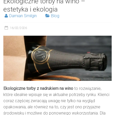
Ekologiczne torby na wino –
estetyka i ekologia
Damian Smilgin
Blog
16/02/2026
Ekologiczne torby z nadrukiem na wino
to rozwiązanie,
które idealnie wpisuje się w aktualne potrzeby rynku. Klienci
coraz częściej zwracają uwagę nie tylko na wygląd
opakowania, ale również na to, czy jest ono przyjazne
środowisku i możliwe do ponownego wykorzystania. Dla