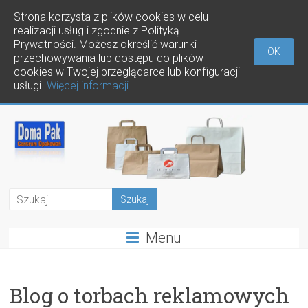
Strona korzysta z plików cookies w celu
realizacji usług i zgodnie z Polityką
Prywatności. Możesz określić warunki
OK
przechowywania lub dostępu do plików
cookies w Twojej przeglądarce lub konfiguracji
usługi.
Więcej informacji
Menu
Blog o torbach reklamowych