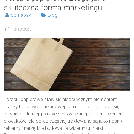
skuteczna forma marketingu
domapak
Blog
13/10/2025
Torebki papierowe stały się nieodłącznym elementem
branży handlowej i usługowej. Ich rola nie ogranicza się
jedynie do funkcji praktycznej związanej z przenoszeniem
produktów, ale coraz częściej traktowane są jako nośnik
reklamy i narzędzie budowania wizerunku marki.