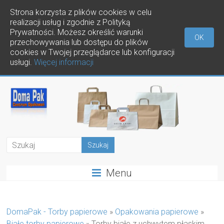
Strona korzysta z plików cookies w celu
realizacji usług i zgodnie z Polityką
Prywatności. Możesz określić warunki
OK
przechowywania lub dostępu do plików
cookies w Twojej przeglądarce lub konfiguracji
usługi.
Więcej informacji
Menu
DomaPak - Torby papierowe
»
Opakowania papierowe
»
Białe torby papierowe
»
Torby białe z uchwytem płaskim