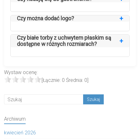
Tak, to niedrogie, a jednocześnie estetyczne
rozwiązanie.
Czy można dodać logo?
Tak, są chętnie wybierane przez cukiernie i
restauracje.
Czy białe torby z uchwytem płaskim są
Tak, na powierzchni torby można umieścić
dostępne w różnych rozmiarach?
nadruk reklamowy.
Tak, oferujemy szeroki wybór rozmiarów – od
Wystaw ocenę:
małych torebek na wypieki po duże torby
[Łącznie:
0
Średnia:
0
]
cateringowe, dostosowane do potrzeb branży
gastronomicznej i handlowej.
Archiwum
kwiecień 2026